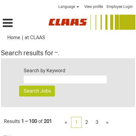
Language
View profile
Employee Login
(current
Home
|
at CLAAS
page)
Search results for
"".
Search by Keyword
Results
1 – 100
of
201
«
1
2
3
»