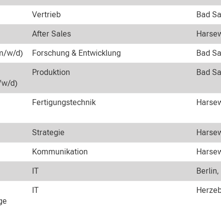
Vertrieb
Bad Sa
After Sales
Harsew
m/w/d)
Forschung & Entwicklung
Bad Sa
Produktion
Bad Sa
/w/d)
Fertigungstechnik
Harsew
Strategie
Harsew
Kommunikation
Harsew
IT
Berlin,
IT
Herzeb
ge