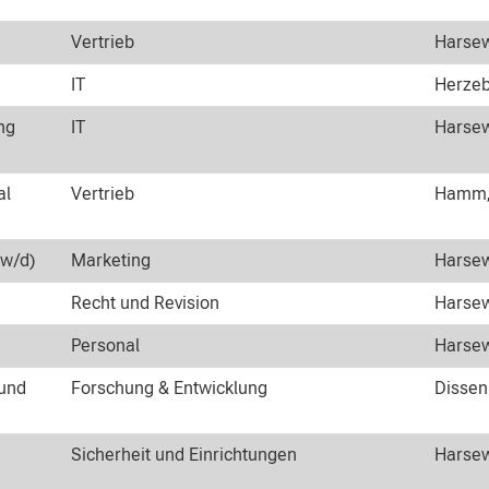
Vertrieb
Harsew
IT
Herzeb
ng
IT
Harsew
al
Vertrieb
Hamm, 
/w/d)
Marketing
Harsew
Recht und Revision
Harsew
Personal
Harsew
 und
Forschung & Entwicklung
Dissen
Sicherheit und Einrichtungen
Harsew