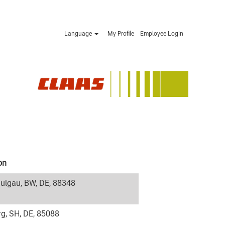
Language
My Profile
Employee Login
on
ulgau, BW, DE, 88348
g, SH, DE, 85088