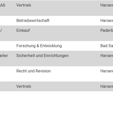
AAS
Vertrieb
Harsew
Betriebswirtschaft
Harsew
 /
Einkauf
Paderb
Forschung & Entwicklung
Bad Sa
eiter
Sicherheit und Einrichtungen
Harsew
Recht und Revision
Harsew
Vertrieb
Harsew