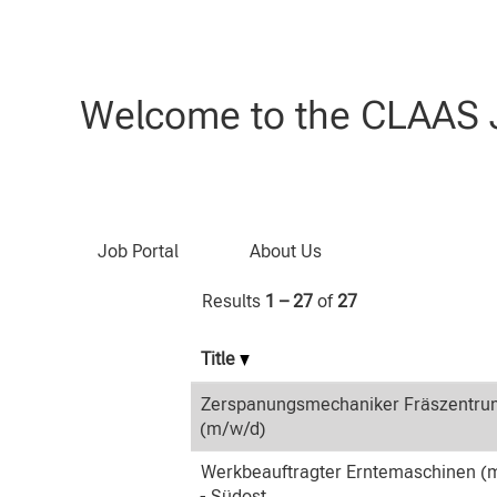
(current
Home
|
at CLAAS
page)
Search results for
"Berufserfahren
Welcome to the CLAAS J
Search by Keyword
Job Portal
About Us
Results
1 – 27
of
27
Title
Zerspanungsmechaniker Fräszentru
(m/w/d)
Werkbeauftragter Erntemaschinen (
- Südost