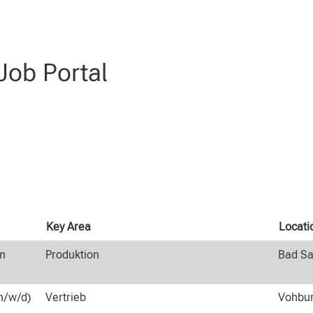
e".
ob Portal
Key Area
Locati
m
Produktion
Bad Sa
m/w/d)
Vertrieb
Vohbur