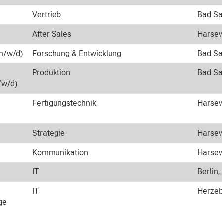
Vertrieb
Bad Sa
After Sales
Harsew
m/w/d)
Forschung & Entwicklung
Bad Sa
Produktion
Bad Sa
/w/d)
Fertigungstechnik
Harsew
Strategie
Harsew
Kommunikation
Harsew
IT
Berlin,
IT
Herzeb
ge