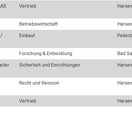
AAS
Vertrieb
Harsew
Betriebswirtschaft
Harsew
 /
Einkauf
Paderb
Forschung & Entwicklung
Bad Sa
eiter
Sicherheit und Einrichtungen
Harsew
Recht und Revision
Harsew
Vertrieb
Harsew