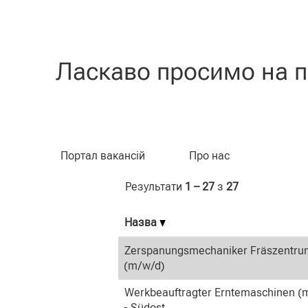
(пот
Домашня сторінка
|
у CLAAS
сторі
Результати пошуку для
"Beruf
Ласкаво просимо на п
Пошук за ключовим словом
Портал вакансій
Про нас
Результати
1 – 27
з
27
Назва
Zerspanungsmechaniker Fräszentru
(m/w/d)
Werkbeauftragter Erntemaschinen (
- Südost