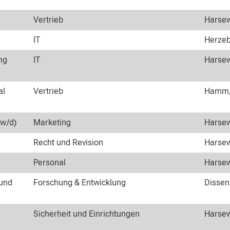
Vertrieb
Harsew
IT
Herzeb
ng
IT
Harsew
al
Vertrieb
Hamm, 
/w/d)
Marketing
Harsew
Recht und Revision
Harsew
Personal
Harsew
 und
Forschung & Entwicklung
Dissen
Sicherheit und Einrichtungen
Harsew