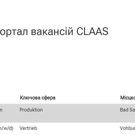
очна
нка)
serfahrene".
ортал вакансій CLAAS
Ключова сфера
Місце
m
Produktion
Bad Sa
m/w/d)
Vertrieb
Vohbur