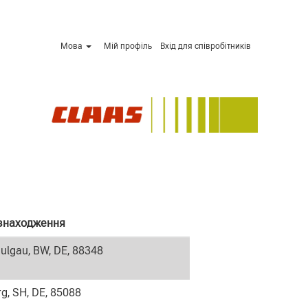
Мова
Мій профіль
Вхід для співробітників
знаходження
ulgau, BW, DE, 88348
g, SH, DE, 85088