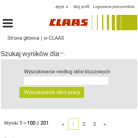
Język
Mój profil
Logowanie pracowników
(bieżąca
Strona główna
|
w CLAAS
strona)
Szukaj wyników dla
"".
Wyszukiwanie według słów kluczowych
Wyniki
1 – 100
z
201
«
1
2
3
»