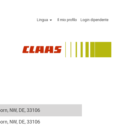
Lingua
Il mio profilo
Login dipendente
orn, NW, DE, 33106
orn, NW, DE, 33106