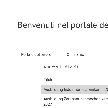
(pagina
Pagina iniziale
|
in CLAAS
corrente)
Risultati di ricerca per
"Schüler:
Benvenuti nel portale d
Cerca per parola chiave
Portale del lavoro
Chi siamo
Risultati
1 – 21
di
21
Titolo
Ausbildung Industriemechaniker:in 2
Ausbildung Zerspanungsmechaniker:
2027