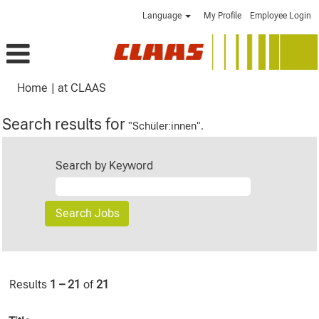
Language
My Profile
Employee Login
(current
Home
|
at CLAAS
page)
Search results for
"Schüler:innen".
Search by Keyword
Results
1 – 21
of
21