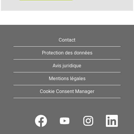
Contact
Protection des données
Avis juridique
Mentions légales
Cookie Consent Manager
S
S
S
S
’
’
’
’
o
o
o
o
u
u
u
u