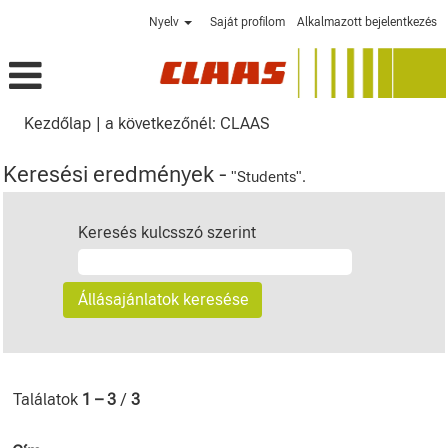
Nyelv
Saját profilom
Alkalmazott bejelentkezés
(aktuális
Kezdőlap
|
a következőnél: CLAAS
oldal)
Keresési eredmények -
"Students".
Keresés kulcsszó szerint
Találatok
1 – 3
/
3