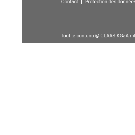
Contact
Protection des donnée
Tout le contenu © CLAAS KGaA 