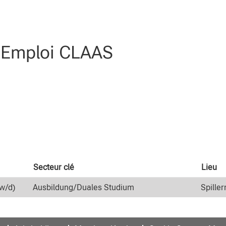
our
"Autriche".
l Emploi CLAAS
Secteur clé
Lieu
w/d)
Ausbildung/Duales Studium
Spiller