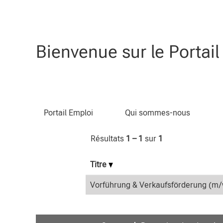
(page
Accueil
|
chez CLAAS
actuelle)
Résultats de la recherche p
Bienvenue sur le Portai
Rechercher par mot-clé
Portail Emploi
Qui sommes-nous
Résultats
1 – 1
sur
1
Titre
Vorführung & Verkaufsförderung (m/