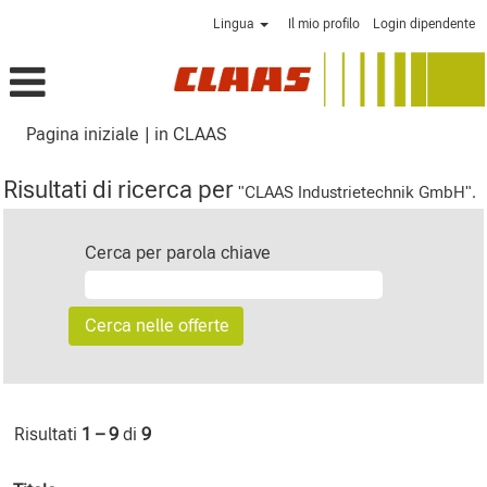
Lingua
Il mio profilo
Login dipendente
(pagina
Pagina iniziale
|
in CLAAS
corrente)
Risultati di ricerca per
"CLAAS Industrietechnik GmbH".
Cerca per parola chiave
Risultati
1 – 9
di
9