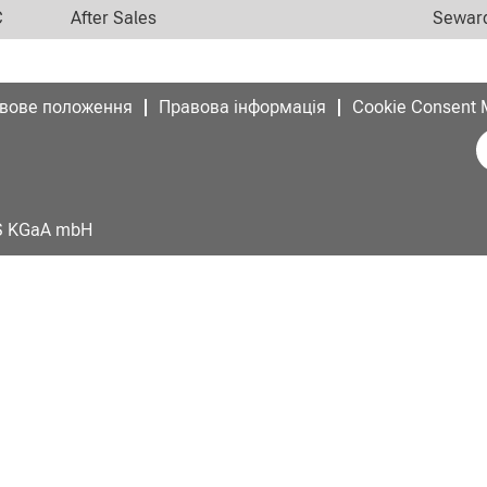
C
After Sales
Seward
вове положення
Правова інформація
Cookie Consent
В
і
д
к
р
и
AS KGaA mbH
в
а
є
т
ь
с
я
в
н
о
в
і
й
в
к