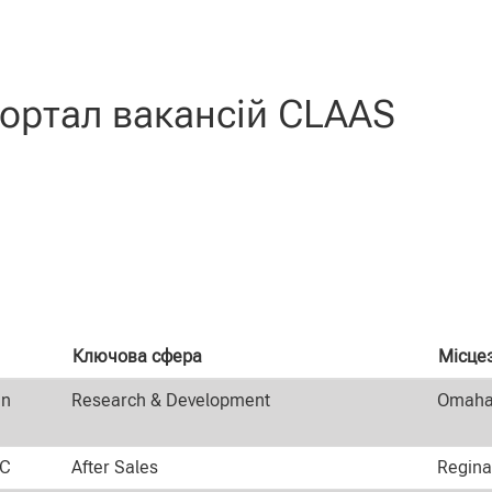
очна
нка)
ents".
ортал вакансій CLAAS
Ключова сфера
Місце
an
Research & Development
Omaha,
HC
After Sales
Regina