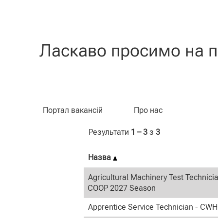
(пот
Домашня сторінка
|
у CLAAS
сторі
Результати пошуку для
"Stud
Ласкаво просимо на п
Пошук за ключовим словом
Портал вакансій
Про нас
Результати
1 – 3
з
3
Назва
Agricultural Machinery Test Technici
COOP 2027 Season
Apprentice Service Technician - CW