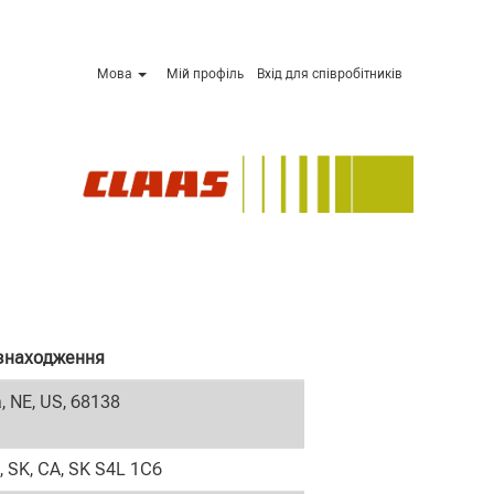
Мова
Мій профіль
Вхід для співробітників
знаходження
 NE, US, 68138
, SK, CA, SK S4L 1C6