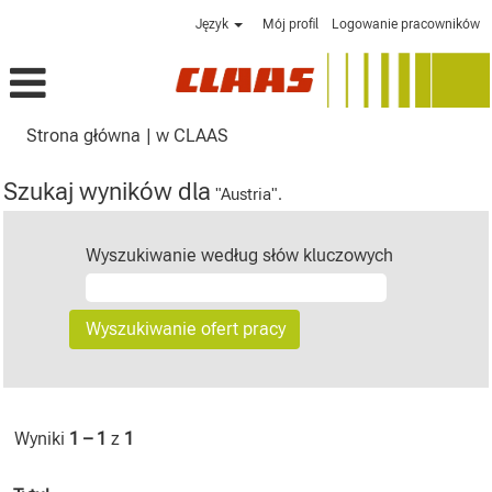
Język
Mój profil
Logowanie pracowników
(bieżąca
Strona główna
|
w CLAAS
strona)
Szukaj wyników dla
"Austria".
Wyszukiwanie według słów kluczowych
Wyniki
1 – 1
z
1