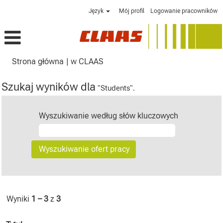
Język
Mój profil
Logowanie pracowników
(bieżąca
Strona główna
|
w CLAAS
strona)
Szukaj wyników dla
"Students".
Wyszukiwanie według słów kluczowych
Wyniki
1 – 3
z
3