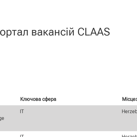
очна
нка)
ортал вакансій CLAAS
Ключова сфера
Місце
IT
Herzeb
ge
IT
Herzeb