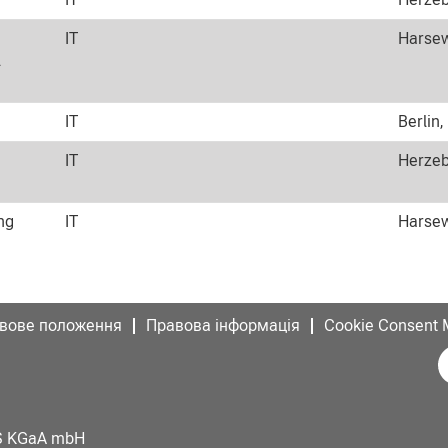
IT
Harsew
l
IT
Berlin,
IT
Herzeb
ng
IT
Harsew
вове положення
Правова інформація
Cookie Consent
В
і
д
к
р
и
AS KGaA mbH
в