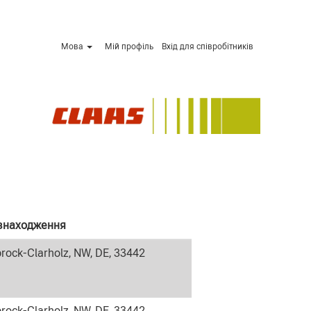
Мова
Мій профіль
Вхід для співробітників
знаходження
rock-Clarholz, NW, DE, 33442
rock-Clarholz, NW, DE, 33442