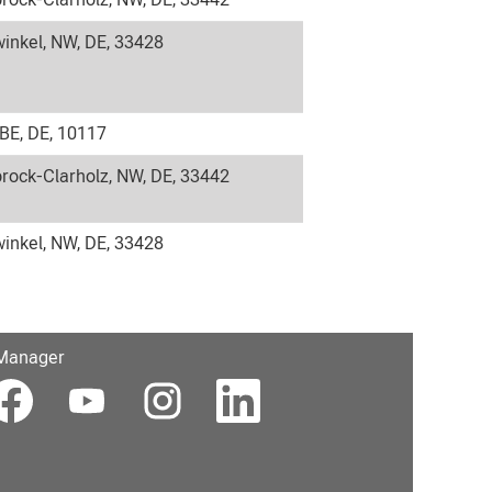
inkel, NW, DE, 33428
 BE, DE, 10117
rock-Clarholz, NW, DE, 33442
inkel, NW, DE, 33428
 Manager
В
В
В
і
і
і
д
д
д
к
к
к
р
р
р
и
и
и
в
в
в