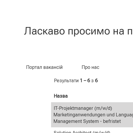
(пот
Домашня сторінка
|
у CLAAS
сторі
Результати пошуку для
"IT".
Ласкаво просимо на п
Пошук за ключовим словом
Портал вакансій
Про нас
Результати
1 – 6
з
6
Назва
IT-Projektmanager (m/w/d)
Marketinganwendungen und Langua
Management System - befristet
Solution Architect (m/w/d)