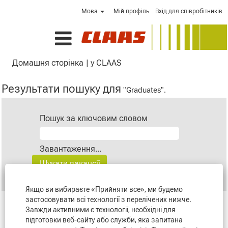
Мова
Мій профіль
Вхід для співробітників
(поточна
Домашня сторінка
|
у CLAAS
сторінка)
Результати пошуку для
"Graduates".
Пошук за ключовим словом
Завантаження...
Якщо ви вибираєте «Прийняти все», ми будемо
застосовувати всі технології з перелічених нижче.
Завжди активними є технології, необхідні для
Результати
1 – 1
з
1
підготовки веб-сайту або служби, яка запитана