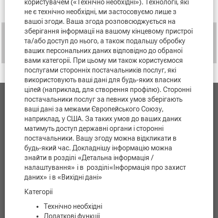
користувачем («Технічно необхідні»). Технології, які
Назва
не є технічно необхідні, ми застосовуємо лише з
вашої згоди. Ваша згода розповсюджується на
зберігання інформації на вашому кінцевому пристрої
Mechatronics Apprentice
та/або доступ до нього, а також подальшу обробку
Apprenticeship/Dual Studies
ваших персональних даних відповідно до обраної
Omaha, NE, US, 68138
вами категорії. При цьому ми також користуємося
послугами сторонніх постачальників послуг, які
використовують ваші дані для будь-яких власних
цілей (наприклад, для створення профілю). Сторонні
постачальники послуг за певних умов зберігають
Контакти
ваші дані за межами Європейського Союзу,
наприклад, у США. За таких умов до ваших даних
Захист даних
матимуть доступ державні органи і сторонні
постачальники. Вашу згоду можна відкликати в
будь-який час. Докладнішу інформацію можна
Правове положення
знайти в розділі
«Детальна інформація /
налаштування»
і в розділі
«Інформація про захист
Правова інформація
даних»
i в «Вихідні дані»
Cookie Consent Manager
Категорії
Технічно необхідні
Додаткові функції