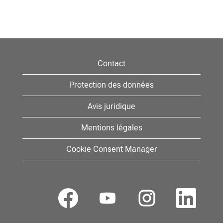
Contact
Protection des données
Avis juridique
Mentions légales
Cookie Consent Manager
S
S
S
S
’
’
’
’
o
o
o
o
u
u
u
u
v
v
v
v