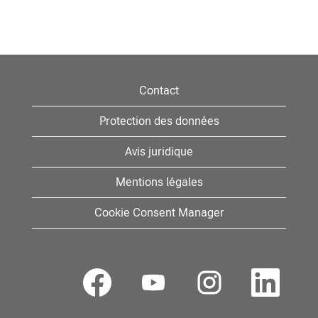
Contact
Protection des données
Avis juridique
Mentions légales
Cookie Consent Manager
S
S
S
S
’
’
’
’
o
o
o
o
u
u
u
u
v
v
v
v