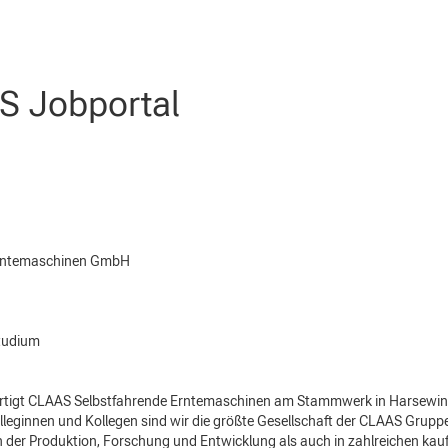
 Jobportal
 Schutz und Sicherheit (m/w/d)
Erntemaschinen GmbH
Studium
 fertigt CLAAS Selbstfahrende Erntemaschinen am Stammwerk in Harsewin
lleginnen und Kollegen sind wir die größte Gesellschaft der CLAAS Grup
 der Produktion, Forschung und Entwicklung als auch in zahlreichen ka