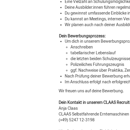
Eine Vielzahl an Schulungsmöglichkei
Deine Ausbilder:innen führen regel
Du gewinnst umfassende Einblicke 
Du kannst an Meetings, internen Ve
Wir planen auch nach deiner Ausbildu
Dein Bewerbungsprozess:
Um dich in unserem Bewerbungsproz
Anschreiben
tabellarischer Lebenslauf
die letzten beiden Schulzeugnis
Polizeiliches Führungszeugnis
ggf. Nachweise über Praktika, Zert
Nach Prüfung deiner Bewerbung erhäl
Im Anschluss erfolgt nach erfolgrei
Wir freuen uns auf deine Bewerbung.
Dein Kontakt in unserem CLAAS Recrui
Anja Claas
CLAAS Selbstfahrende Erntemaschine
(+49) 5247 12-3198