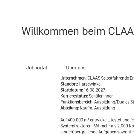
Nach Stichwort suchen
Willkommen beim CLAAS
Ausbildung Fachkraft für
Jobportal
Über uns
Unternehmen:
CLAAS Selbstfahrende 
Standort:
Harsewinkel
Startdatum:
16.08.2027
Karrierestatus:
Schüler:innen
Funktionsbereich:
Ausbildung/Duales 
Abteilung:
Kaufm. Ausbildung
Auf 400.000 m² entwickelt, testet und
Systemtraktoren. Mit mehr als 2.000 Ko
länderübergreifende Aufgaben sowohl in