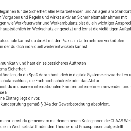
eg:innen für die Sicherheit aller Mitarbeitenden und Anlagen am Stando
von Vorgaben und Regeln und wirkst aktiv an Sicherheitsmaßnahmen mit
ungen wie Werkfeuerwehr und Werkambulanz bist du ein wichtiger Ansprech
hauptsächlich im Werkschutz eingesetzt und lernst die vielfältigen Auf
ufsschule kannst du direkt mit der Praxis im Unternehmen verknüpfen
in der du dich individuell weiterentwickeln kannst.
mmunikativ und hast ein selbstsicheres Auftreten
ema Sicherheit
rständlich, da du Spaß daran hast, dich in digitale Systeme einzuarbeiten 
lschulabschluss, die Fachhochschulreife oder das Abitur
nst du in unserem internationalen Familienunternehmen anwenden und
sse B
e Eintrag liegt dir vor.
achkundeprüfung gemäß § 34a der Gewerbeordnung absolviert.
minar lernst du gemeinsam mit deinen neuen Kolleg:innen die CLAAS Wel
 die im Wechsel stattfindenden Theorie- und Praxisphasen aufgestellt