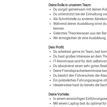
Deine Rolle in unserem Team:
Du sorgst gemeinsam mit deinen Koll
Du unterstützt bei der Einhaltung 
Als Schnittstelle zu anderen Abteil
Während deiner Ausbildung wirst du 
kennen
Gelerntes Theoriewissen aus der Ber
Wir ermöglichen dir eine Ausbildung, 
Dein Profil:
Du arbeitest gerne im Team, bist ko
Du hast großes Interesse an dem Th
IT-Kenntnisse sind für dich selbstve
Du absolvierst einen sehr guten Rea
Deine Fremdsprachenkenntnisse kan
Du besitzt den Führerschein der Kla
Ein polizeiliches Führungszeugnis ohn
Idealerweise hast du bereits die S
Deine Vorteile:
In einem einwöchigen Einführungsse
Mit einem Laptop bist du optimal für