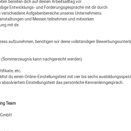
ten bereiten dich auf deinen Arbeitsalltag vor
mäßige Entwicklungs- und Förderungsgespräche mit dir durch
in verschiedene Aufgabenbereiche unseres Unternehmens
ranstaltungen und Messen teilnehmen und mitwirken
ng mit dir.
ess aufzunehmen, benötigen wir deine vollständigen Bewerbungsunterl
se (Sommerzeugnis kann nachgereicht werden)
ifikate, etc.
tst du einen Online-Einstellungstest mit vier bis sechs ausbildungsspe
ch absolviertem Einstellungstest das persönliche Kennenlerngespräch.
ting Team
n GmbH