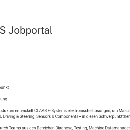
 Jobportal
Elektronik- und Softwareentwicklung
H
punkt
lung
 Produkten entwickelt CLAAS E-Systems elektronische Lösungen, um Masch
s, Driving & Steering, Sensors & Components – in diesen Schwerpunkttheme
urch Teams aus den Bereichen Diagnose, Testing, Machine Datamanagem