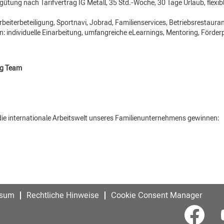
ung nach Tarifvertrag IG Metall, 35 Std.-Woche, 30 Tage Urlaub, flexible
beiterbeteiligung, Sportnavi, Jobrad, Familienservices, Betriebsrestauran
n: individuelle Einarbeitung, umfangreiche eLearnings, Mentoring, Förd
ng Team
 die internationale Arbeitswelt unseres Familienunternehmens gewinnen:
ssum
Rechtliche Hinweise
Cookie Consent Manager
W
W
i
i
r
r