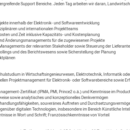
ergreifende Support Bereiche. Jeden Tag arbeiten wir daran, Landwirtschaf
ekte innerhalb der Elektronik- und Softwareentwicklung
ziplinären und internationalen Projektteams
Kosten und Zeit inklusive Kapazitäts- und Kostenplanung
nd Änderungsmanagements für die zugewiesenen Projekte
n Managements der relevanten Stakeholder sowie Steuerung der Lieferant
ollings und des Berichtswesens sowie Sicherstellung der Planung
ktplänen
ulstudium in Wirtschaftsingenieurwesen, Elektrotechnik, Informatik ode
nellen Projektmanagement für Elektronik- oder Softwarebereiche sowie E
nagement-Zertifikat (IPMA, PMI, Prince2 o.ä.) und Kenntnisse im Produ
tsweise sowie analytisches und konzeptionelles Denkvermögen
handlungsfähigkeiten, souveränes Auftreten und Durchsetzungsvermög
genüber digitalen Technologien, insbesondere im Bereich Künstliche Intel
tnisse in Wort und Schrift; Französischkenntnisse von Vorteil