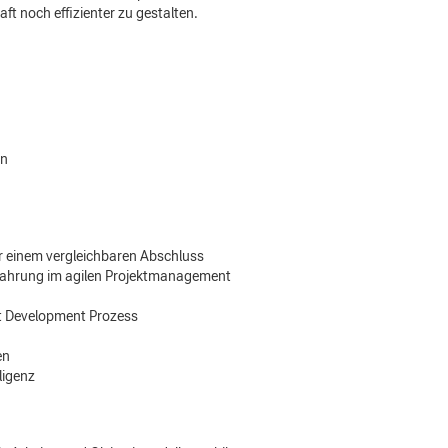
t noch effizienter zu gestalten.
en
r einem vergleichbaren Abschluss
rfahrung im agilen Projektmanagement
ct Development Prozess
en
ligenz