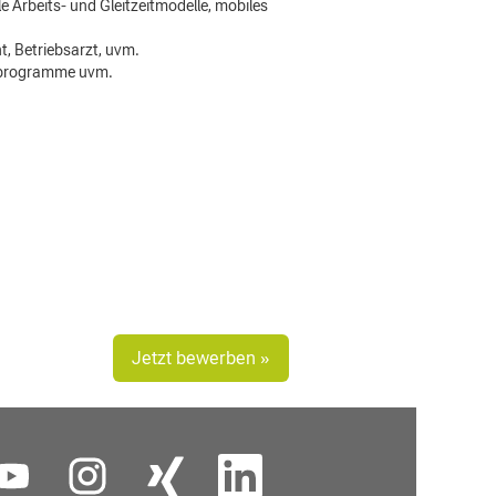
 Arbeits- und Gleitzeitmodelle, mobiles
t, Betriebsarzt, uvm.
erprogramme uvm.
Jetzt bewerben »
W
W
W
i
i
i
r
r
r