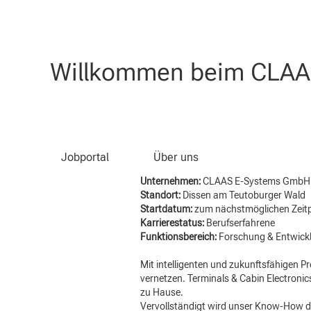
Nach Stichwort suchen
Willkommen beim CLAAS
Projektmanager (m/w/d) 
Jobportal
Über uns
Unternehmen:
CLAAS E-Systems Gmb
Standort:
Dissen am Teutoburger Wald
Startdatum:
zum nächstmöglichen Zeit
Karrierestatus:
Berufserfahrene
Funktionsbereich:
Forschung & Entwick
Mit intelligenten und zukunftsfähigen
vernetzen. Terminals & Cabin Electronic
zu Hause.
Vervollständigt wird unser Know-How d