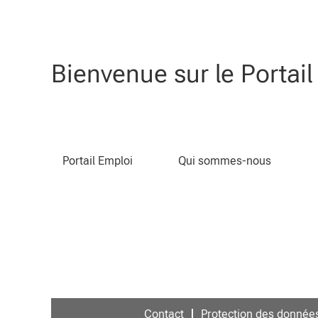
Rechercher par mot-clé
Bienvenue sur le Portai
Désolé, ce poste est déjà pourvu.
Portail Emploi
Qui sommes-nous
Contact
Protection des donnée