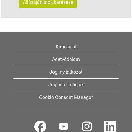
Kapcsolat
Adatvédelem
Jogi nyilatkozat
Jogi információk
Cookie Consent Manager
Ú
Ú
Ú
Ú
j
j
j
j
f
f
f
f