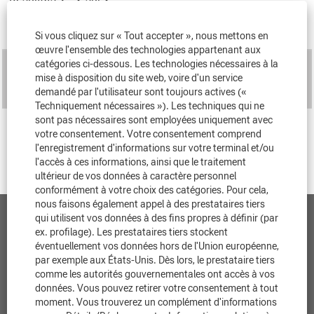
Titre
Si vous cliquez sur « Tout accepter », nous mettons en
œuvre l'ensemble des technologies appartenant aux
Design Engineer
catégories ci-dessous. Les technologies nécessaires à la
Research & Development
mise à disposition du site web, voire d'un service
demandé par l'utilisateur sont toujours actives («
Törökszentmiklos, HU, 5200
Techniquement nécessaires »). Les techniques qui ne
sont pas nécessaires sont employées uniquement avec
Agricultural Machinery Test Technician COOP 2027 Season
votre consentement. Votre consentement comprend
Research & Development
l'enregistrement d'informations sur votre terminal et/ou
Omaha, NE, US, 68138
l'accès à ces informations, ainsi que le traitement
ultérieur de vos données à caractère personnel
conformément à votre choix des catégories. Pour cela,
nous faisons également appel à des prestataires tiers
qui utilisent vos données à des fins propres à définir (par
Contact
ex. profilage). Les prestataires tiers stockent
éventuellement vos données hors de l'Union européenne,
Protection des données
par exemple aux États-Unis. Dès lors, le prestataire tiers
comme les autorités gouvernementales ont accès à vos
données. Vous pouvez retirer votre consentement à tout
Avis juridique
moment. Vous trouverez un complément d'informations