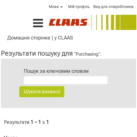
Мова
Мій профіль
Вхід для співробітників
(поточна
Домашня сторінка
|
у CLAAS
сторінка)
Результати пошуку для
"Purchasing".
Пошук за ключовим словом
Результати
1 – 1
з
1