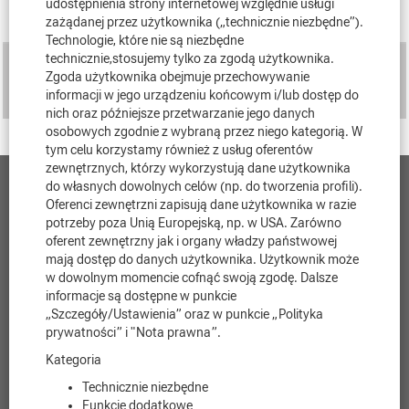
udostępnienia strony internetowej względnie usługi
Tytuł
zażądanej przez użytkownika („technicznie niezbędne”).
Technologie, które nie są niezbędne
technicznie,stosujemy tylko za zgodą użytkownika.
Commodity Purchaser (m/f/d) Steel / Weldments
Zgoda użytkownika obejmuje przechowywanie
Purchasing
informacji w jego urządzeniu końcowym i/lub dostęp do
Paderborn, NW, DE, 33106
nich oraz późniejsze przetwarzanie jego danych
osobowych zgodnie z wybraną przez niego kategorią. W
tym celu korzystamy również z usług oferentów
zewnętrznych, którzy wykorzystują dane użytkownika
do własnych dowolnych celów (np. do tworzenia profili).
Kontakt
Oferenci zewnętrzni zapisują dane użytkownika w razie
potrzeby poza Unią Europejską, np. w USA. Zarówno
Ochrona danych
oferent zewnętrzny jak i organy władzy państwowej
mają dostęp do danych użytkownika. Użytkownik może
w dowolnym momencie cofnąć swoją zgodę. Dalsze
Nota prawna
informacje są dostępne w punkcie
„Szczegóły/Ustawienia” oraz w punkcie „
Polityka
Informacje prawne
prywatności
” i "
Nota prawna
”.
Cookie Consent Manager
Kategoria
Technicznie niezbędne
Funkcje dodatkowe