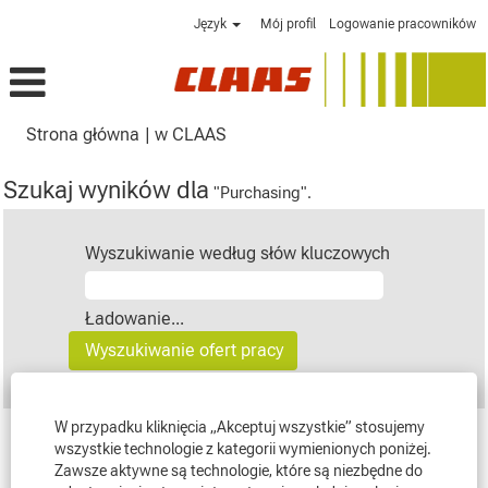
Język
Mój profil
Logowanie pracowników
(bieżąca
Strona główna
|
w CLAAS
strona)
Szukaj wyników dla
"Purchasing".
Wyszukiwanie według słów kluczowych
Ładowanie...
W przypadku kliknięcia „Akceptuj wszystkie” stosujemy
wszystkie technologie z kategorii wymienionych poniżej.
Wyniki
1 – 1
z
1
Zawsze aktywne są technologie, które są niezbędne do