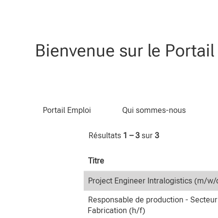
(page
Accueil
|
chez CLAAS
actuelle)
Résultats de la recherche p
Bienvenue sur le Portai
Rechercher par mot-clé
Portail Emploi
Qui sommes-nous
Résultats
1 – 3
sur
3
Titre
Project Engineer Intralogistics (m/w/
Responsable de production - Secteur
Fabrication (h/f)