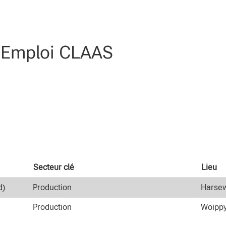
our
"Production".
l Emploi CLAAS
Secteur clé
Lieu
d)
Production
Harsew
Production
Woippy