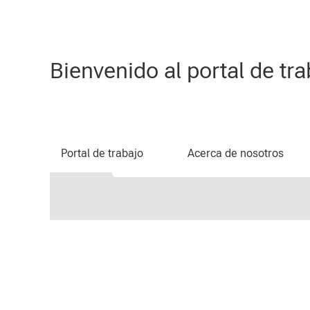
(página
Inicio
|
en CLAAS
actual)
Resultados de búsqueda de
Bienvenido al portal de t
En este momento, no hay ninguna va
-
Palabras claves
Portal de trabajo
Acerca de nosotros