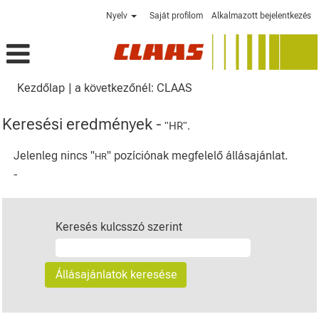
Nyelv
Saját profilom
Alkalmazott bejelentkezés
(aktuális
Kezdőlap
|
a következőnél: CLAAS
oldal)
Keresési eredmények -
"HR".
Jelenleg nincs "
" pozíciónak megfelelő állásajánlat.
HR
-
Keresés kulcsszó szerint