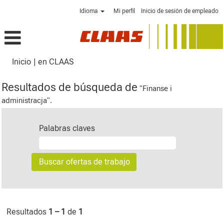
Idioma
Mi perfil
Inicio de sesión de empleado
(página
Inicio
|
en CLAAS
actual)
Resultados de búsqueda de
"Finanse i
administracja".
Palabras claves
Resultados
1 – 1
de
1