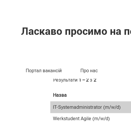
Домашня сторінка
Результати пошуку для
"CLA
Ласкаво просимо на п
Пошук за ключовим словом
Портал вакансій
Про нас
Результати
1 – 2
з
2
Назва
IT-Systemadministrator (m/w/d)
Werkstudent Agile (m/w/d)